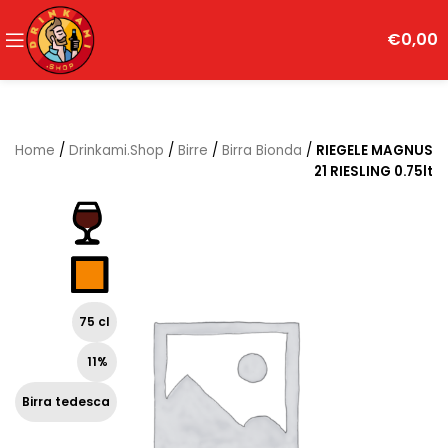
€
0,00
Home
/
Drinkami.Shop
/
Birre
/
Birra Bionda
/
RIEGELE MAGNUS
21 RIESLING 0.75lt
75 cl
11%
Birra tedesca