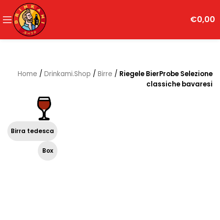
€
0,00
Home
/
Drinkami.Shop
/
Birre
/
Riegele BierProbe Selezione
classiche bavaresi
Birra tedesca
Box