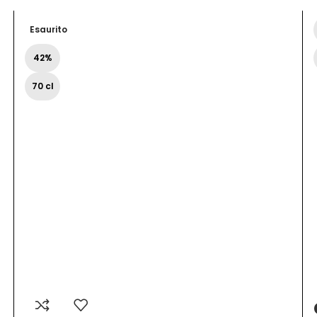
Esaurito
42%
70 cl