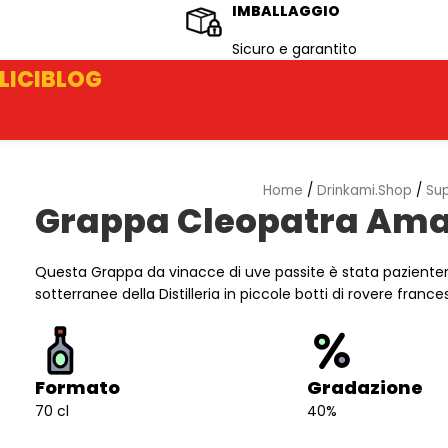
IMBALLAGGIO
Sicuro e garantito
LICI
BLOG
Home
/
Drinkami.Shop
/
Sup
Grappa Cleopatra Ama
Questa Grappa da vinacce di uve passite è stata paziente
sotterranee della Distilleria in piccole botti di rovere france
Formato
Gradazione
70 cl
40%