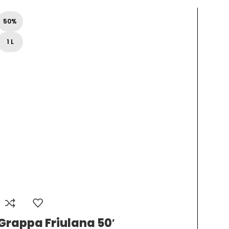
50%
40%
1 L
70 cl
Grappa Friulana 50′