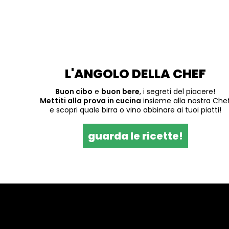
L'ANGOLO DELLA CHEF
Buon cibo
e
buon bere
, i segreti del piacere!
Mettiti alla prova in cucina
insieme alla nostra Che
e scopri quale birra o vino abbinare ai tuoi piatti!
guarda le ricette!