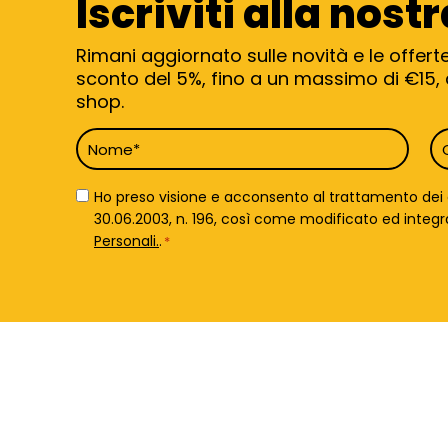
Iscriviti alla nost
Rimani aggiornato sulle novità e le offert
sconto del 5%, fino a un massimo di €15, d
shop.
Nome
C
*
*
Privacy
Ho preso visione e acconsento al trattamento dei da
Policy
30.06.2003, n. 196, così come modificato ed integrato 
*
Personali.
.
*