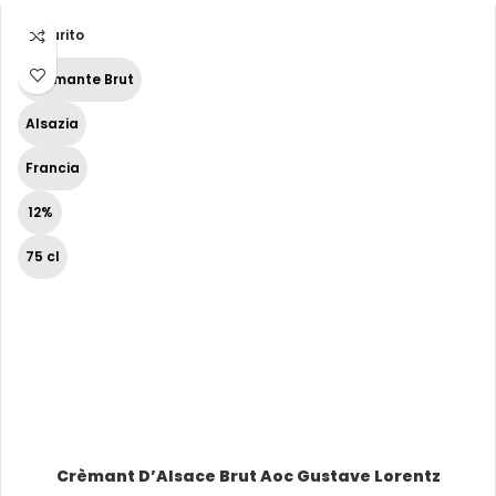
Esaurito
Spumante Brut
Alsazia
Francia
12%
75 cl
Crèmant D’Alsace Brut Aoc Gustave Lorentz