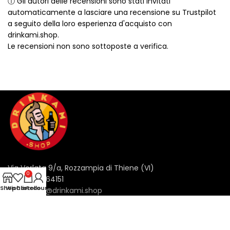
ⓘ Gli autori delle recensioni sono stati invitati
automaticamente a lasciare una recensione su Trustpilot
a seguito della loro esperienza d'acquisto con
drinkami.shop.
Le recensioni non sono sottoposte a verifica.
Via Verlata 9/a, Rozzampia di Thiene (VI)
0
tel: 0445 364151
Shop
Wishlist
Carrello
Account
email:
info@drinkami.shop