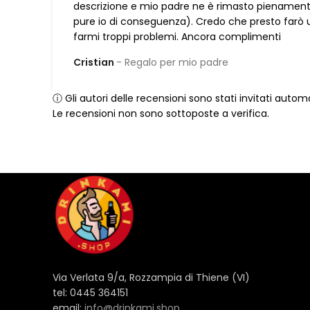
descrizione e mio padre ne è rimasto pienamente
pure io di conseguenza). Credo che presto farò 
farmi troppi problemi. Ancora complimenti
Cristian
Regalo per mio padre
ⓘ Gli autori delle recensioni sono stati invitati aut
Le recensioni non sono sottoposte a verifica.
Via Verlata 9/a, Rozzampia di Thiene (VI)
tel: 0445 364151
email:
info@drinkami.shop