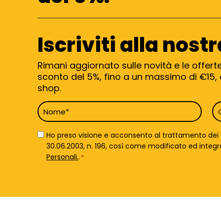
Iscriviti alla nost
Rimani aggiornato sulle novità e le offert
sconto del 5%, fino a un massimo di €15, d
shop.
Nome
C
*
*
Privacy
Ho preso visione e acconsento al trattamento dei da
Policy
30.06.2003, n. 196, così come modificato ed integrato 
*
Personali.
.
*