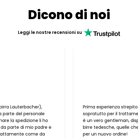
Dicono di noi
Leggi le nostre recensioni su
birra Lauterbacher),
Prima esperienza strepitos
a parte del personale
sopratutto per il trattam
are la spedizione li ho
è un vero gentleman, disp
ro da parte di mio padre e
birre tedesche, quelle ch
a esattamente come da
per un nuovo ordine!