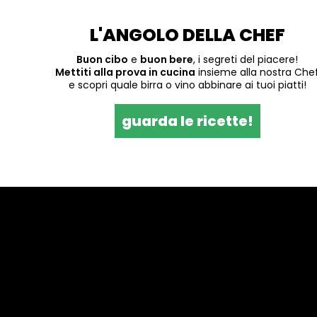
L'ANGOLO DELLA CHEF
Buon cibo
e
buon bere
, i segreti del piacere!
Mettiti alla prova in cucina
insieme alla nostra Che
e scopri quale birra o vino abbinare ai tuoi piatti!
guarda le ricette!