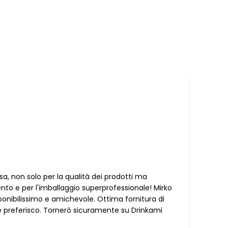
a, non solo per la qualità dei prodotti ma
Es
ento e per l'imballaggio superprofessionale! Mirko
co
onibilissimo e amichevole. Ottima fornitura di
Pu
e preferisco. Tornerò sicuramente su Drinkami