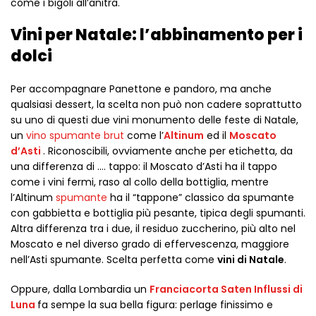
come i bigoli all’anitra.
Vini per Natale: l’abbinamento per i
dolci
Per accompagnare Panettone e pandoro, ma anche
qualsiasi dessert, la scelta non può non cadere soprattutto
su uno di questi due vini monumento delle feste di Natale,
un
vino spumante brut
come l’
Altinum
ed il
Moscato
d’Asti
. Riconoscibili, ovviamente anche per etichetta, da
una differenza di …. tappo: il Moscato d’Asti ha il tappo
come i vini fermi, raso al collo della bottiglia, mentre
l’Altinum
spumante
ha il “tappone” classico da spumante
con gabbietta e bottiglia più pesante, tipica degli spumanti.
Altra differenza tra i due, il residuo zuccherino, più alto nel
Moscato e nel diverso grado di effervescenza, maggiore
nell’Asti spumante. Scelta perfetta come
vini di Natale
.
Oppure, dalla Lombardia un
Franciacorta Saten Influssi di
Luna
fa sempe la sua bella figura: perlage finissimo e