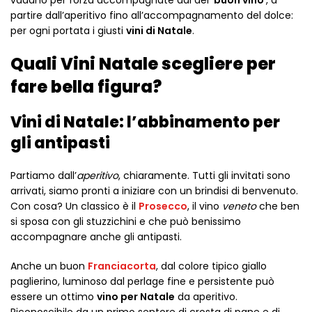
vadano per forza accompagnate dal del ‘
buon vino
‘, a
partire dall’aperitivo fino all’accompagnamento del dolce:
per ogni portata i giusti
vini di Natale
.
Quali Vini Natale scegliere per
fare bella figura?
Vini di Natale: l’abbinamento per
gli antipasti
Partiamo dall’
aperitivo
, chiaramente. Tutti gli invitati sono
arrivati, siamo pronti a iniziare con un brindisi di benvenuto.
Con cosa? Un classico è il
Prosecco
, il vino
veneto
che ben
si sposa con gli stuzzichini e che può benissimo
accompagnare anche gli antipasti.
Anche un buon
Franciacorta
, dal colore tipico giallo
paglierino, luminoso dal perlage fine e persistente può
essere un ottimo
vino per Natale
da aperitivo.