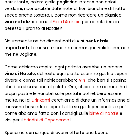
persistente, colore giallo paglierino intenso con colori
verdolini, riconoscibile dalle note di fiori bianchi e di frutta
secca anche tostata. E come non ricordare un classico
vino natalizio
come il
Fior d’Arancio
per concludere in
bellezza il pranzo di Natale?
Sicuramente ne ho dimenticati di
vini per Natale
importanti
, famosi o meno ma comunque validissimi, non
me ne vogliate.
Come abbiamo capito, ogni portata avrebbe un proprio
vino di Natale
, del resto ogni piatto esprime gusti e sapori
diversi e come tali richiederebbero
vini
che ben si sposino,
che ben si uniscano al palato. Ora, chiaro che ognuno ha i
propri gusti e le variabili sulle portate potrebbero essere
molte, noi di
Drinkami
cerchiamo di dare un’informazione di
massima basandoci soprattutto su gusti personali, un po’
come abbiamo fatto con i consigli sulle
birre di natale
e i
vini per il
brindisi di Capodanno
!
Speriamo comunque di avervi offerto una buona