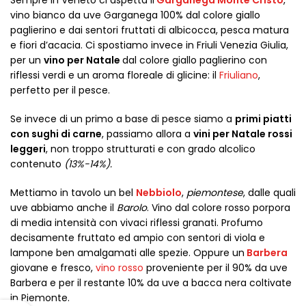
Sempre in Veneto ci aspetta il
Garganega Monte Cristo
,
vino bianco da uve Garganega 100% dal colore giallo
paglierino e dai sentori fruttati di albicocca, pesca matura
e fiori d’acacia. Ci spostiamo invece in Friuli Venezia Giulia,
per un
vino per Natale
dal colore giallo paglierino con
riflessi verdi e un aroma floreale di glicine: il
Friuliano
,
perfetto per il pesce.
Se invece di un primo a base di pesce siamo a
primi piatti
con sughi di carne
, passiamo allora a
vini per Natale rossi
leggeri
, non troppo strutturati e con grado alcolico
contenuto
(13%-14%).
Mettiamo in tavolo un bel
Nebbiolo
,
piemontese
, dalle quali
uve abbiamo anche il
Barolo
. Vino dal colore rosso porpora
di media intensità con vivaci riflessi granati. Profumo
decisamente fruttato ed ampio con sentori di viola e
lampone ben amalgamati alle spezie. Oppure un
Barbera
giovane e fresco,
vino rosso
proveniente per il 90% da uve
Barbera e per il restante 10% da uve a bacca nera coltivate
in Piemonte.