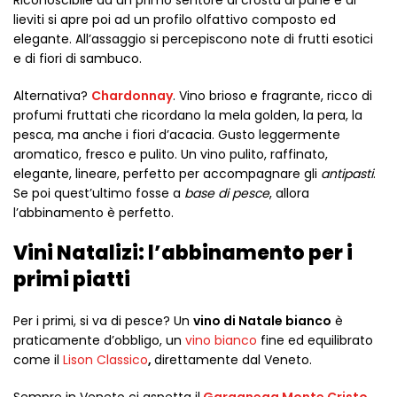
Riconoscibile da un primo sentore di crosta di pane e di
lieviti si apre poi ad un profilo olfattivo composto ed
elegante. All’assaggio si percepiscono note di frutti esotici
e di fiori di sambuco.
Alternativa?
Chardonnay
. Vino brioso e fragrante, ricco di
profumi fruttati che ricordano la mela golden, la pera, la
pesca, ma anche i fiori d’acacia. Gusto leggermente
aromatico, fresco e pulito. Un vino pulito, raffinato,
elegante, lineare, perfetto per accompagnare gli
antipasti
.
Se poi quest’ultimo fosse a
base di pesce
, allora
l’abbinamento è perfetto.
Vini Natalizi: l’abbinamento per i
primi piatti
Per i primi, si va di pesce? Un
vino di Natale
bianco
è
praticamente d’obbligo, un
vino bianco
fine ed equilibrato
come il
Lison Classico
,
direttamente dal Veneto.