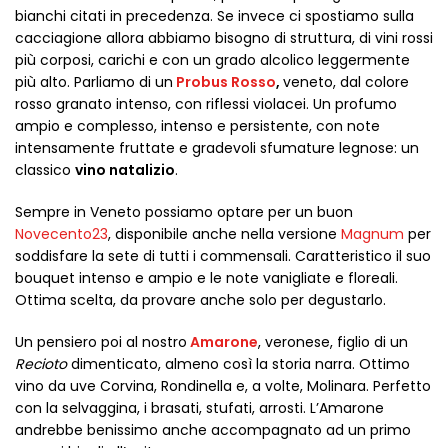
bianchi citati in precedenza. Se invece ci spostiamo sulla
cacciagione allora abbiamo bisogno di struttura, di vini rossi
più corposi, carichi e con un grado alcolico leggermente
più alto. Parliamo di un
Probus Rosso
,
veneto, dal colore
rosso granato intenso, con riflessi violacei. Un profumo
ampio e complesso, intenso e persistente, con note
intensamente fruttate e gradevoli sfumature legnose: un
classico
vino natalizio
.
Sempre in Veneto possiamo optare per un buon
Novecento23
, disponibile anche nella versione
Magnum
per
soddisfare la sete di tutti i commensali. Caratteristico il suo
bouquet intenso e ampio e le note vanigliate e floreali.
Ottima scelta, da provare anche solo per degustarlo.
Un pensiero poi al nostro
Amarone
, veronese, figlio di un
Recioto
dimenticato, almeno così la storia narra. Ottimo
vino da uve Corvina, Rondinella e, a volte, Molinara. Perfetto
con la selvaggina, i brasati, stufati, arrosti. L’Amarone
andrebbe benissimo anche accompagnato ad un primo