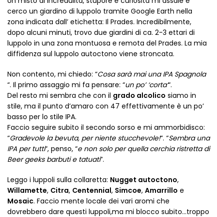
Un misto di incredulità, stupore e curiosità mi assale e
cerco un giardino di luppolo tramite Google Earth nella
zona indicata dall’ etichetta: Il Prades. Incredibilmente,
dopo alcuni minuti, trovo due giardini di ca. 2-3 ettari di
luppolo in una zona montuosa e remota del Prades. La mia
diffidenza sul luppolo autoctono viene stroncata.
Non contento, mi chiedo: “
Cosa sarà mai una IPA Spagnola
“. Il primo assaggio mi fa pensare: “
un po’ ‘corta’
“.
Del resto mi sembra che con il
grado alcolico
siamo in
stile, ma il punto d’amaro con 47 effettivamente è un po’
basso per lo stile IPA.
Faccio seguire subito il secondo sorso e mi ammorbidisco:
“
Gradevole la bevuta, per niente stucchevole!
“. “
Sembra una
IPA per tutti
“, penso, “
e non solo per quella cerchia ristretta di
Beer geeks barbuti e tatuati
”.
Leggo i luppoli sulla collaretta:
Nugget autoctono
,
Willamette
,
Citra
,
Centennial
,
Simcoe
,
Amarrillo
e
Mosaic
. Faccio mente locale dei vari aromi che
dovrebbero dare questi luppoli,ma mi blocco subito…troppo