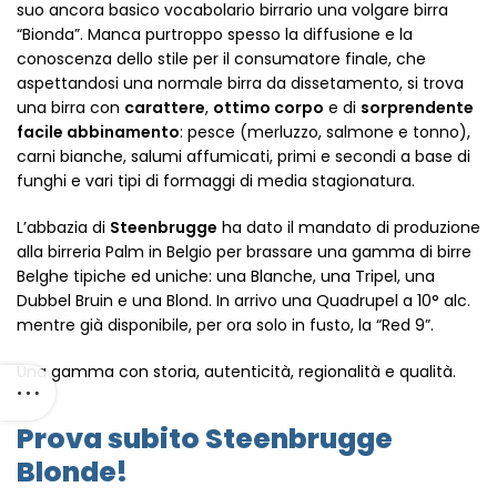
suo ancora basico vocabolario birrario una volgare birra
“Bionda”. Manca purtroppo spesso la diffusione e la
conoscenza dello stile per il consumatore finale, che
aspettandosi una normale birra da dissetamento, si trova
una birra con
carattere
,
ottimo corpo
e di
sorprendente
facile abbinamento
: pesce (merluzzo, salmone e tonno),
carni bianche, salumi affumicati, primi e secondi a base di
funghi e vari tipi di formaggi di media stagionatura.
L’abbazia di
Steenbrugge
ha dato il mandato di produzione
alla birreria Palm in Belgio per brassare una gamma di birre
Belghe tipiche ed uniche: una Blanche, una Tripel, una
Dubbel Bruin e una Blond. In arrivo una Quadrupel a 10° alc.
mentre già disponibile, per ora solo in fusto, la “Red 9”.
Una gamma con storia, autenticità, regionalità e qualità.
Prova subito Steenbrugge
Blonde!