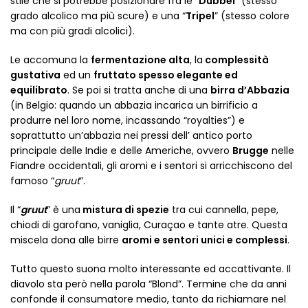
stile che si potrebbe posizionare fra le “
Dubbel
” (stesso
grado alcolico ma più scure) e una “
Tripel
” (stesso colore
ma con più gradi alcolici).
Le accomuna la
fermentazione alta
, la
complessità
gustativa
ed un
fruttato spesso elegante ed
equilibrato
. Se poi si tratta anche di una
birra d’Abbazia
(in Belgio: quando un abbazia incarica un birrificio a
produrre nel loro nome, incassando “royalties”) e
soprattutto un’abbazia nei pressi dell’ antico porto
principale delle Indie e delle Americhe, ovvero
Brugge
nelle
Fiandre occidentali, gli aromi e i sentori si arricchiscono del
famoso “
gruut
”.
Il “
gruut
” è una
mistura di spezie
tra cui cannella, pepe,
chiodi di garofano, vaniglia, Curaçao e tante atre. Questa
miscela dona alle birre
aromi e sentori unici e complessi
.
Tutto questo suona molto interessante ed accattivante. Il
diavolo sta però nella parola “Blond”. Termine che da anni
confonde il consumatore medio, tanto da richiamare nel