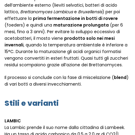
dell’ambiente esterno (lieviti selvatici, batteri di acido
lattico,
Brettanomyces Lambicus
e
Bruxellensis
) per poi
effettuare la
prima fermentazione in botti di rovere
(foeders) e quindi una
maturazione prolungata
(per 6
mesi, fino a 3 anni). Per evitare lo sviluppo eccessivo di
acetobatteri, il mosto viene
prodotto solo nei mesi
invernali
, quando la temperatura ambientale è inferiore a
15°C. Durante la maturazione gli acidi organici formatisi
vengono convertiti in esteri fruttati. Quasi tutti gli zuccheri
residui scompaiono grazie all’azione dei Brettanomyces.
Il processo si conclude con la fase di miscelazione (
blend
)
di vari botti a diversi invecchiamenti.
Stili e varianti
LAMBIC
La Lambic prende il suo nome dalla cittadina di Lambeek.
Ha un tasso di acido carbonico da 0,5 a 2,0 gr di CO2/l