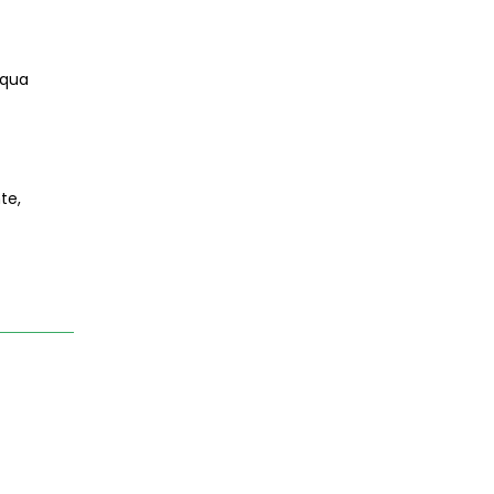
cqua
te,