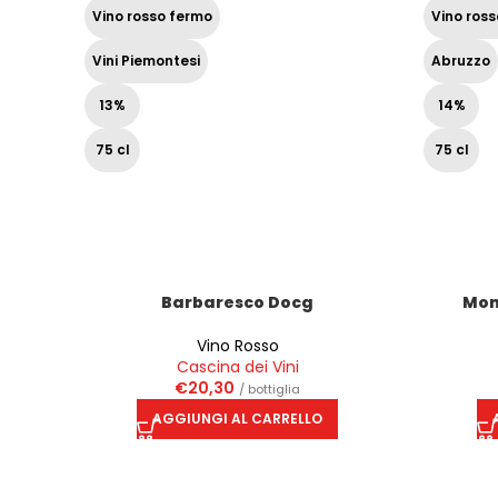
Vino rosso fermo
Vino ros
Vini Piemontesi
Abruzzo
13%
14%
75 cl
75 cl
Barbaresco Docg
Mon
Vino Rosso
Cascina dei Vini
€
20,30
/ bottiglia
AGGIUNGI AL CARRELLO