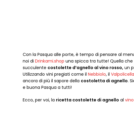
Con la Pasqua alle porte, è tempo di pensare al menu
noi di
Drinkami.shop
una spicca tra tutte! Quella che 
succulente
costolette d’agnello al vino rosso,
un pi
Utilizzando vini pregiati come il
Nebbiolo
, il
Valpolicell
ancora di più il sapore della
costoletta di agnello
. S
e buona Pasqua a tutti!
Ecco, per voi, la
ricetta costolette di agnello
al
vino