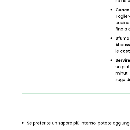
se ne a
Cuocer
Toglier
cucina.
fino a 
Sfumar
Abbass
le
cost
Servire
un piat
minuti 
sugo d
Se preferite un sapore più intenso, potete aggiun