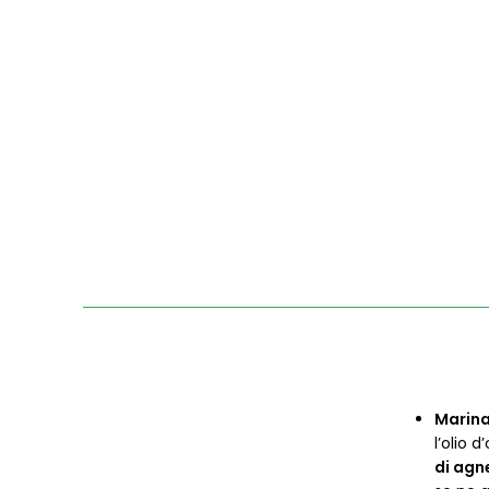
Marina
l’olio d
di agn