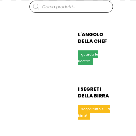
Ricerca
prodotti
L'ANGOLO
DELLA CHEF
guarda le
ricette!
I SEGRETI
DELLA BIRRA
scopri tutto sulla
birra!