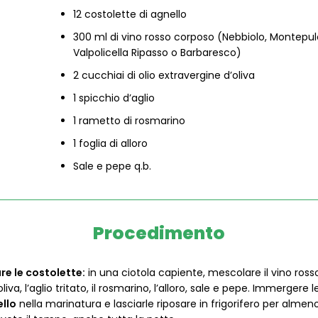
12 costolette di agnello
300 ml di vino rosso corposo (Nebbiolo, Montepul
Valpolicella Ripasso o Barbaresco)
2 cucchiai di olio extravergine d’oliva
1 spicchio d’aglio
1 rametto di rosmarino
1 foglia di alloro
Sale e pepe q.b.
Procedimento
re le costolette:
in una ciotola capiente, mescolare il vino ros
’oliva, l’aglio tritato, il rosmarino, l’alloro, sale e pepe. Immergere 
ello
nella marinatura e lasciarle riposare in frigorifero per almeno