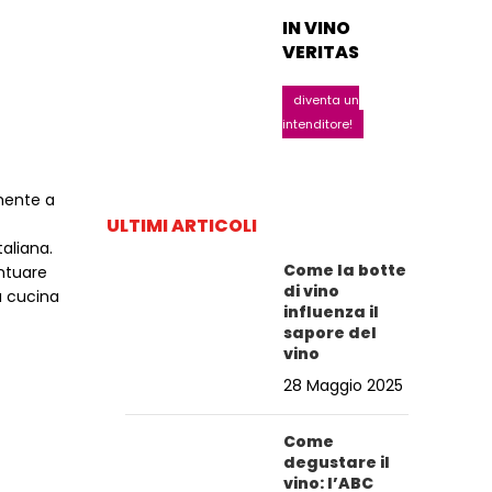
IN VINO
VERITAS
diventa un
intenditore!
 mente a
ULTIMI ARTICOLI
taliana.
Come la botte
entuare
di vino
a cucina
influenza il
sapore del
vino
28 Maggio 2025
Come
degustare il
vino: l’ABC