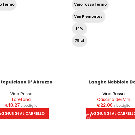
so fermo
Vino rosso fermo
Vini Piemontesi
14%
75 cl
tepulciano D’ Abruzzo
Langhe Nebbiolo D
Vino Rosso
Vino Rosso
Loretana
Cascina dei Vini
€
10,27
€
22,06
/ bottiglia
/ bottiglia
AGGIUNGI AL CARRELLO
AGGIUNGI AL CARRELL