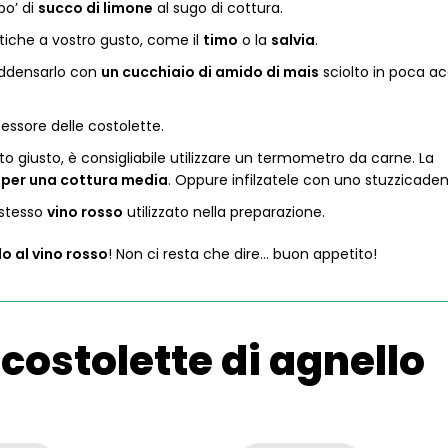
po’ di
succo di limone
al sugo di cottura.
atiche a vostro gusto, come il
timo
o la
salvia
.
 addensarlo con
un cucchiaio di amido di mais
sciolto in poca a
essore delle costolette.
to giusto, è consigliabile utilizzare un termometro da carne. La
 per una cottura media
. Oppure infilzatele con uno stuzzicaden
 stesso
vino rosso
utilizzato nella preparazione.
o al vino rosso
! Non ci resta che dire… buon appetito!
ostolette di agnello