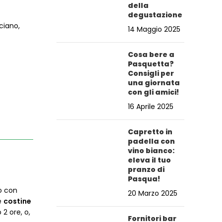
della
degustazione
ciano,
14 Maggio 2025
Cosa bere a
Pasquetta?
Consigli per
una giornata
con gli amici!
16 Aprile 2025
Capretto in
padella con
vino bianco:
eleva il tuo
pranzo di
Pasqua!
so con
20 Marzo 2025
le
costine
 2 ore, o,
Fornitori bar