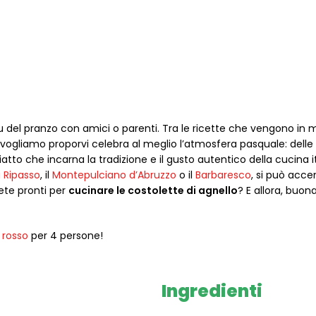
 del pranzo con amici o parenti. Tra le ricette che vengono in
vogliamo proporvi celebra al meglio l’atmosfera pasquale: delle
atto che incarna la tradizione e il gusto autentico della cucina i
a Ripasso
, il
Montepulciano d’Abruzzo
o il
Barbaresco
, si può acc
iete pronti per
cucinare le costolette di agnello
? E allora, buon
 rosso
per 4 persone!
Ingredienti