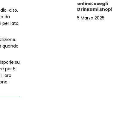
online: scegli
Drinkami.shop!
dio-alto.
ta da
5 Marzo 2025
 per lato,
lizione.
 a quando
isporle su
re per 5
l loro
one.