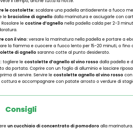
vete il tempo, anche tutta la notte.
e le costolette:
scaldare una padella antiaderente a fuoco me
e le
bracioline di agnello
dalla marinatura e asciugarle con car
 Rosolare le
costine d’agnello
nella padella calda per 2-3 minuti
doratura.
e con il vino:
versare la marinatura nella padella e portare a ebol
are la fiamma e cuocere a fuoco lento per 15-20 minuti, o fino
olette di agnello
saranno cotte al punto desiderato.
:
togliere le
costolette d’agnello al vino rosso
dalla padella e d
to da portata. Coprire con un foglio di alluminio e lasciare riposa
prima di servire. Servire le
costolette agnello al vino rosso
con i
i cottura e accompagnare con patate arrosto o verdure di stagi
Consigli
gere
un cucchiaio di concentrato di pomodoro
alla marinatura.