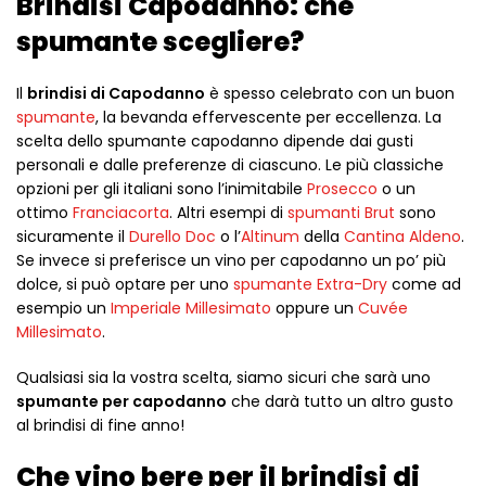
Brindisi Capodanno: che
spumante scegliere?
Il
brindisi di Capodanno
è spesso celebrato con un buon
spumante
, la bevanda effervescente per eccellenza. La
scelta dello spumante capodanno dipende dai gusti
personali e dalle preferenze di ciascuno. Le più classiche
opzioni per gli italiani sono l’inimitabile
Prosecco
o un
ottimo
Franciacorta
. Altri esempi di
spumanti Brut
sono
sicuramente il
Durello Doc
o l’
Altinum
della
Cantina Aldeno
.
Se invece si preferisce un vino per capodanno un po’ più
dolce, si può optare per uno
spumante Extra-Dry
come ad
esempio un
Imperiale Millesimato
oppure un
Cuvée
Millesimato
.
Qualsiasi sia la vostra scelta, siamo sicuri che sarà uno
spumante per capodanno
che darà tutto un altro gusto
al brindisi di fine anno!
Che vino bere per il brindisi di