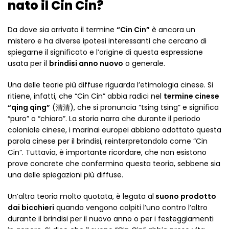
nato il Cin Cin?
Da dove sia arrivato il termine
“Cin Cin”
è ancora un
mistero e ha diverse ipotesi interessanti che cercano di
spiegarne il significato e l’origine di questa espressione
usata per il
brindisi anno nuovo
o generale.
Una delle teorie più diffuse riguarda l’etimologia cinese. Si
ritiene, infatti, che “Cin Cin” abbia radici nel
termine cinese
“qing qing”
(清清), che si pronuncia “tsing tsing” e significa
“puro” o “chiaro”. La storia narra che durante il periodo
coloniale cinese, i marinai europei abbiano adottato questa
parola cinese per il brindisi, reinterpretandola come “Cin
Cin”. Tuttavia, è importante ricordare, che non esistono
prove concrete che confermino questa teoria, sebbene sia
una delle spiegazioni più diffuse.
Un’altra teoria molto quotata, è legata al
suono prodotto
dai bicchieri
quando vengono colpiti l’uno contro l’altro
durante il brindisi per il nuovo anno o per i festeggiamenti