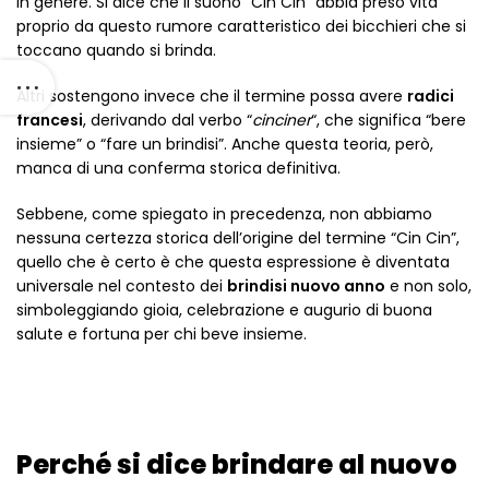
in genere. Si dice che il suono “Cin Cin” abbia preso vita
proprio da questo rumore caratteristico dei bicchieri che si
toccano quando si brinda.
Altri sostengono invece che il termine possa avere
radici
francesi
, derivando dal verbo “
cinciner
“, che significa “bere
insieme” o “fare un brindisi”. Anche questa teoria, però,
manca di una conferma storica definitiva.
Sebbene, come spiegato in precedenza, non abbiamo
nessuna certezza storica dell’origine del termine “Cin Cin”,
quello che è certo è che questa espressione è diventata
universale nel contesto dei
brindisi nuovo anno
e non solo,
simboleggiando gioia, celebrazione e augurio di buona
salute e fortuna per chi beve insieme.
Perché si dice brindare al nuovo