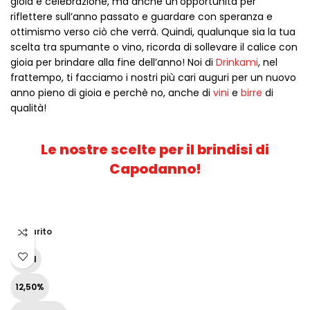
gioia e celebrazione, ma anche un’opportunità per
riflettere sull’anno passato e guardare con speranza e
ottimismo verso ciò che verrà. Quindi, qualunque sia la tua
scelta tra spumante o vino, ricorda di sollevare il calice con
gioia per brindare alla fine dell’anno! Noi di
Drinkami
, nel
frattempo, ti facciamo i nostri più cari auguri per un nuovo
anno pieno di gioia e perchè no, anche di
vini
e
birre
di
qualità!
Le nostre scelte per il brindisi di
Capodanno!
Esaurito
75 cl
12,50%