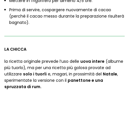
Mettere in frigorifero per almeno 4/5 ore.
Prima di servire, cospargere nuovamente di cacao
(perché il cacao messo durante la preparazione risulterà
bagnato).
LA CHICCA
la ricetta originale prevede l’uso delle
uova intere
(albume
più tuorlo), ma per una ricetta più golosa provate ad
utilizzare
solo i tuorli
e, magari, in prossimità del
Natale
,
sperimentate la versione con il
panettone e una
spruzzata di rum.